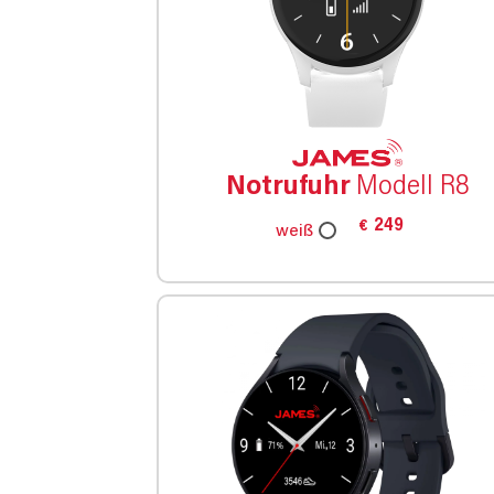
Notrufuhr
Modell R8
249
€
weiß