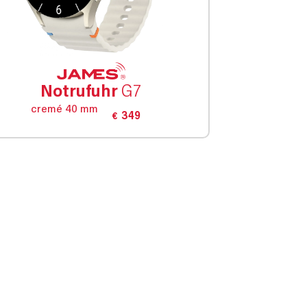
Notrufuhr
G7
cremé 40 mm
349
€