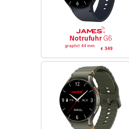
Notrufuhr
G6
graphit 44 mm
349
€