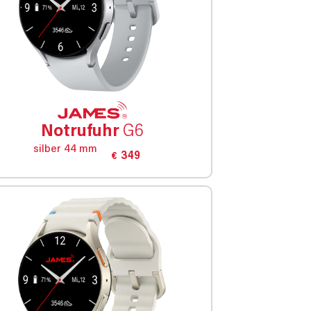
Notrufuhr
G6
silber 44 mm
349
€