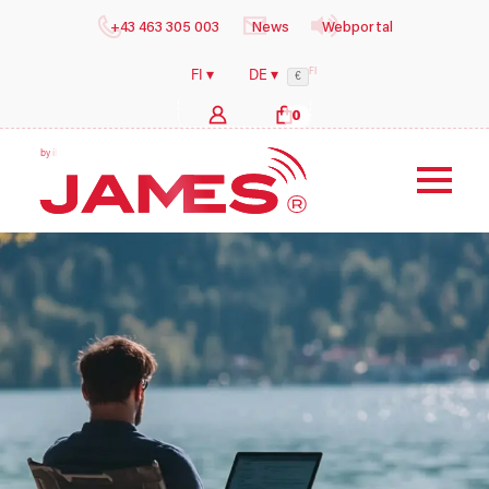
+43 463 305 003
News
Webportal
FI
FI ▾
DE ▾
€
0
b
y
i
l
o
g
s
h
e
a