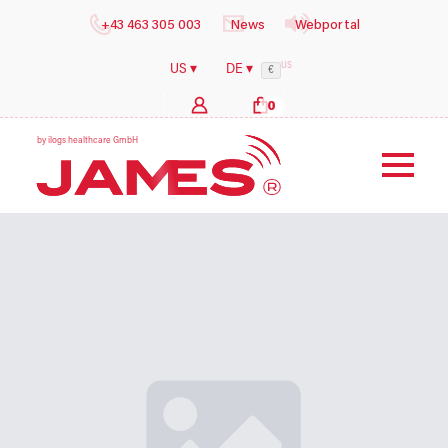
+43 463 305 003
News
Webportal
US
US ▾
DE ▾
€
0
b
y
i
l
o
g
s
h
e
a
l
t
h
c
a
r
e
G
m
b
H