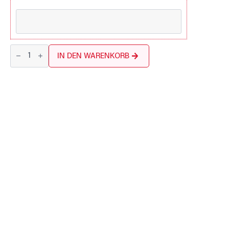
JAMES
Notrufzentrale
IN DEN WARENKORB
Niederlande
(Trial)
Menge