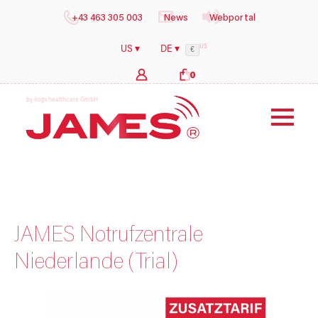
+43 463 305 003
News
Webportal
US
US ▾
DE ▾
€
0
b
y
i
l
o
g
s
h
e
a
l
t
h
c
a
r
e
G
m
b
H
JAMES Notrufzentrale
Niederlande (Trial)