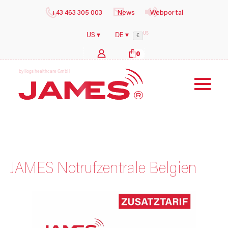
+43 463 305 003
News
Webportal
US
US ▾
DE ▾
€
0
b
y
i
l
o
g
s
h
e
a
l
t
h
c
a
r
e
G
m
b
H
JAMES Notrufzentrale Belgien