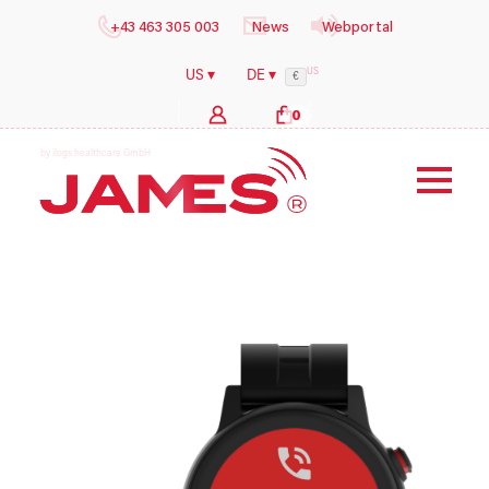
+43 463 305 003
News
Webportal
US
US ▾
DE ▾
€
0
b
y
i
l
o
g
s
h
e
a
l
t
h
c
a
r
e
G
m
b
H