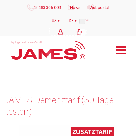
+43 463 305 003
News
Webportal
US
US ▾
DE ▾
€
0
b
y
i
l
o
g
s
h
e
a
l
t
h
c
a
r
e
G
m
b
H
JAMES Demenztarif (30 Tage
testen)