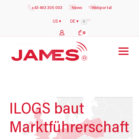
+43 463 305 003
News
Webportal
US
US ▾
DE ▾
€
0
b
y
ILOGS baut
Marktführerschaft