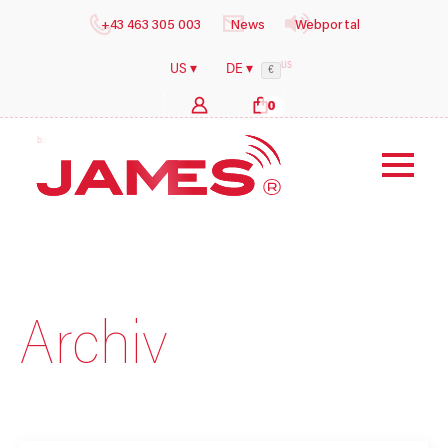
+43 463 305 003
News
Webportal
US
US ▾
DE ▾
€
0
b
y
i
l
o
g
s
Archiv