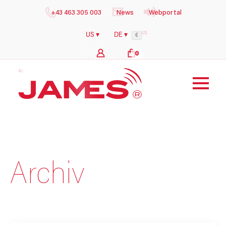
+43 463 305 003
News
Webportal
US
US ▾
DE ▾
€
0
b
y
i
l
o
g
s
h
e
Archiv