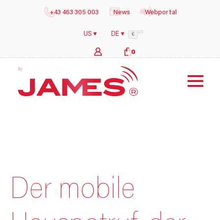
+43 463 305 003
News
Webportal
US
US ▾
DE ▾
€
0
b
y
i
l
o
g
s
h
e
a
l
t
h
Der mobile