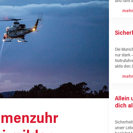
und fühlt 
mehr
Sicher
Die Munich
nur stark 
Notrufuhr
aktiv den 
mehr
Allein
dich al
emenzuhr
Sicherheit
unser Leb