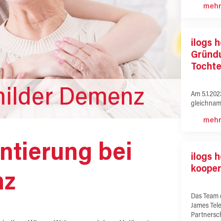
mehr
ilogs 
Gründ
Tocht
milder Demenz
Am 5.1.202
gleichnam
mehr
ntierung bei
ilogs 
koope
nz
Das Team 
James Tele
Partnersc