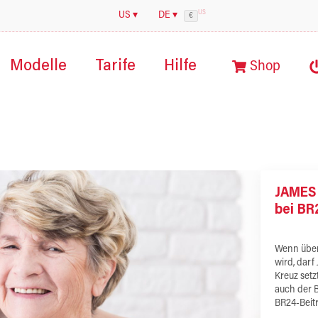
US
US ▾
DE ▾
€
Modelle
Tarife
Hilfe
Shop
JAMES 
bei BR
Wenn über
wird, darf
Kreuz setz
auch der 
BR24-Beit