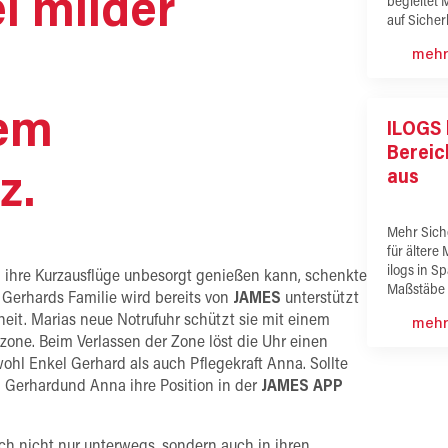
ei milder
begleitet 
auf Sicher
mehr
lem
ILOGS 
Bereic
aus
z.
Mehr Sich
für ältere
ilogs in S
a ihre Kurzausflüge unbesorgt genießen kann, schenkte
Maßstäbe 
. Gerhards Familie wird bereits von
JAMES
unterstützt
heit. Marias neue Notrufuhr schützt sie mit einem
mehr
zone. Beim Verlassen der Zone löst die Uhr einen
ohl Enkel Gerhard als auch Pflegekraft Anna. Sollte
 Gerhardund Anna ihre Position in der
JAMES APP
h nicht nur unterwegs, sondern auch in ihren