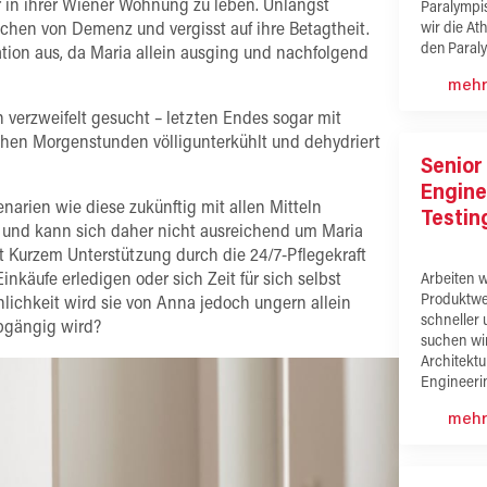
r in ihrer Wiener Wohnung zu leben. Unlängst
Paralympi
wir die At
ichen von Demenz und vergisst auf ihre Betagtheit.
den Paral
uation aus, da Maria allein ausging und nachfolgend
mehr
n verzweifelt gesucht – letzten Endes sogar mit
rühen Morgenstunden völligunterkühlt und dehydriert
Senior
Engine
narien wie diese zukünftig mit allen Mitteln
Testing
ig und kann sich daher nicht ausreichend um Maria
Kurzem Unterstützung durch die 24/7-Pflegekraft
käufe erledigen oder sich Zeit für sich selbst
Arbeiten 
Produktwe
chkeit wird sie von Anna jedoch ungern allein
schneller 
abgängig wird?
suchen wir
Architektu
Engineeri
mehr