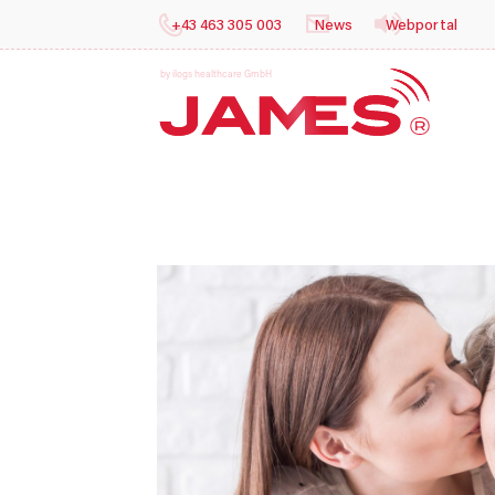
+43 463 305 003
News
Webportal
b
y
i
l
o
g
s