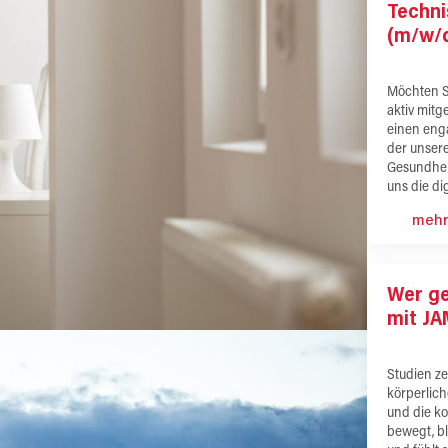
Techni
(m/w/d
Möchten S
aktiv mitg
einen enga
der unser
Gesundhei
uns die di
mehr
Wer ge
mit J
Studien ze
körperlic
und die ko
bewegt, bl