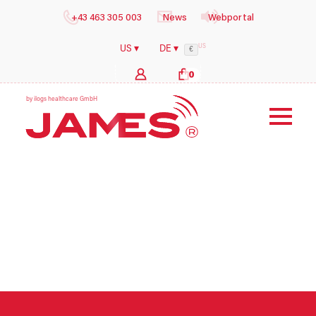
+43 463 305 003
News
Webportal
US
US ▾
DE ▾
€
0
b
y
i
l
o
g
s
h
e
a
l
t
h
c
a
r
e
G
m
b
H