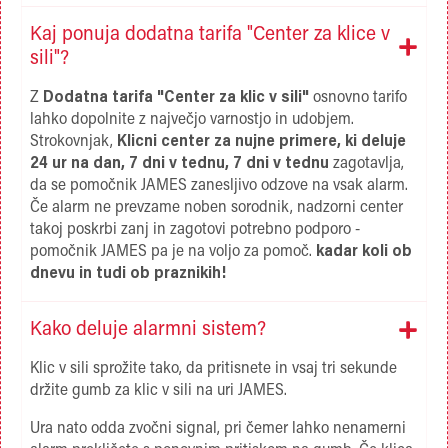
Kaj ponuja dodatna tarifa "Center za klice v
sili"?
Z
Dodatna tarifa "Center za klic v sili"
osnovno tarifo
lahko dopolnite z največjo varnostjo in udobjem.
Strokovnjak,
Klicni center za nujne primere, ki deluje
24 ur na dan, 7 dni v tednu, 7 dni v tednu
zagotavlja,
da se pomočnik JAMES zanesljivo odzove na vsak alarm.
Če alarm ne prevzame noben sorodnik, nadzorni center
takoj poskrbi zanj in zagotovi potrebno podporo -
pomočnik JAMES pa je na voljo za pomoč.
kadar koli ob
dnevu in tudi ob praznikih!
Kako deluje alarmni sistem?
Klic v sili sprožite tako, da pritisnete in vsaj tri sekunde
držite gumb za klic v sili na uri JAMES.
Ura nato odda zvočni signal, pri čemer lahko nenamerni