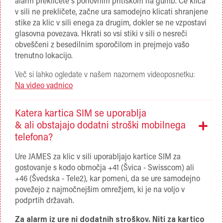
alarm prekličete s ponovnim pritiskom na gumb. Če klica
v sili ne prekličete, začne ura samodejno klicati shranjene
stike za klic v sili enega za drugim, dokler se ne vzpostavi
glasovna povezava. Hkrati so vsi stiki v sili o nesreči
obveščeni z besedilnim sporočilom in prejmejo vašo
trenutno lokacijo.
Več si lahko ogledate v našem nazornem videoposnetku:
Na video vadnico
Katera kartica SIM se uporablja
& ali obstajajo dodatni stroški mobilnega
telefona?
Ure JAMES za klic v sili uporabljajo kartice SIM za
gostovanje s kodo območja +41 (Švica - Swisscom) ali
+46 (Švedska - Tele2), kar pomeni, da se ure samodejno
povežejo z najmočnejšim omrežjem, ki je na voljo v
podprtih državah.
Za alarm iz ure ni dodatnih stroškov. Niti za kartico