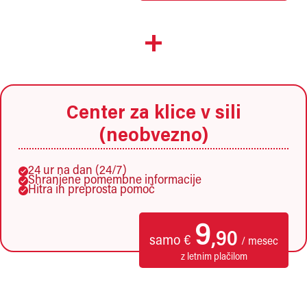
+
Center za klice v sili
(neobvezno)
24 ur na dan (24/7)
Shranjene pomembne informacije
Hitra in preprosta pomoč
9
,90
samo €
/ mesec
z letnim plačilom