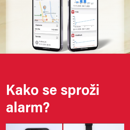
Kako se sproži
alarm?