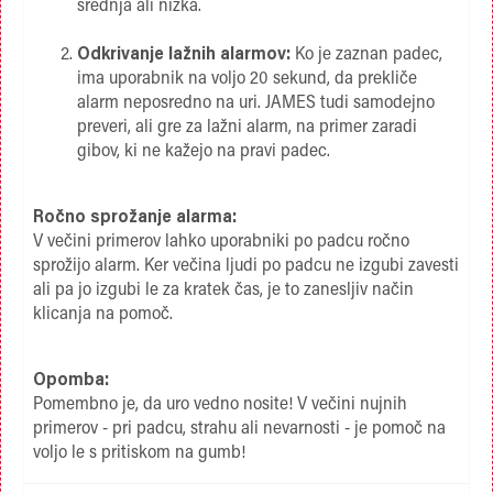
srednja ali nizka.
Odkrivanje lažnih alarmov:
Ko je zaznan padec,
ima uporabnik na voljo 20 sekund, da prekliče
alarm neposredno na uri. JAMES tudi samodejno
preveri, ali gre za lažni alarm, na primer zaradi
gibov, ki ne kažejo na pravi padec.
Ročno sprožanje alarma:
V večini primerov lahko uporabniki po padcu ročno
sprožijo alarm. Ker večina ljudi po padcu ne izgubi zavesti
ali pa jo izgubi le za kratek čas, je to zanesljiv način
klicanja na pomoč.
Opomba:
Pomembno je, da uro vedno nosite! V večini nujnih
primerov - pri padcu, strahu ali nevarnosti - je pomoč na
voljo le s pritiskom na gumb!