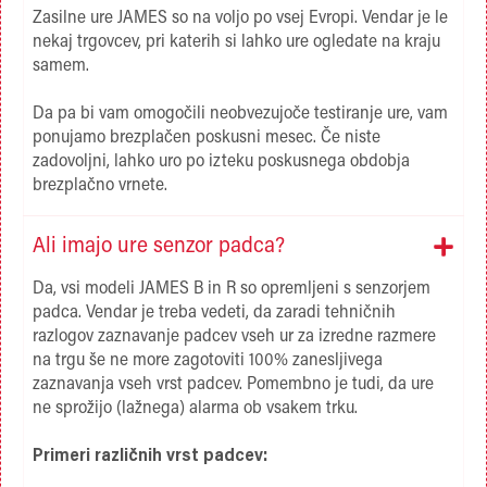
Zasilne ure JAMES so na voljo po vsej Evropi. Vendar je le
nekaj trgovcev, pri katerih si lahko ure ogledate na kraju
samem.
Da pa bi vam omogočili neobvezujoče testiranje ure, vam
ponujamo brezplačen poskusni mesec. Če niste
zadovoljni, lahko uro po izteku poskusnega obdobja
brezplačno vrnete.
Ali imajo ure senzor padca?
Da, vsi modeli JAMES B in R so opremljeni s senzorjem
padca. Vendar je treba vedeti, da zaradi tehničnih
razlogov zaznavanje padcev vseh ur za izredne razmere
na trgu še ne more zagotoviti 100% zanesljivega
zaznavanja vseh vrst padcev. Pomembno je tudi, da ure
ne sprožijo (lažnega) alarma ob vsakem trku.
Primeri različnih vrst padcev: