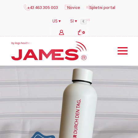
+43 463 305 003
Novice
Spletni portal
US
US ▾
SI ▾
€
0
b
y
i
l
o
g
s
h
e
a
l
t
h
c
a
r
e
G
m
b
H