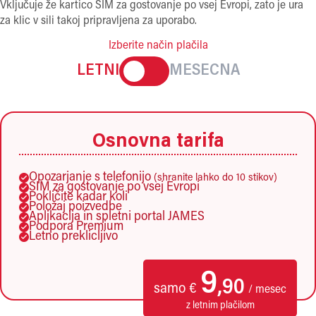
Vključuje že kartico SIM za gostovanje po vsej Evropi, zato je ura
za klic v sili takoj pripravljena za uporabo.
Izberite način plačila
LETNI
MESECNA
Osnovna tarifa
Opozarjanje s telefonijo
(shranite lahko do 10 stikov)
SIM za gostovanje po vsej Evropi
Pokličite kadar koli
Položaj poizvedbe
Aplikacija in spletni portal JAMES
Podpora Premium
Letno preklicljivo
9
,90
samo €
/ mesec
z letnim plačilom