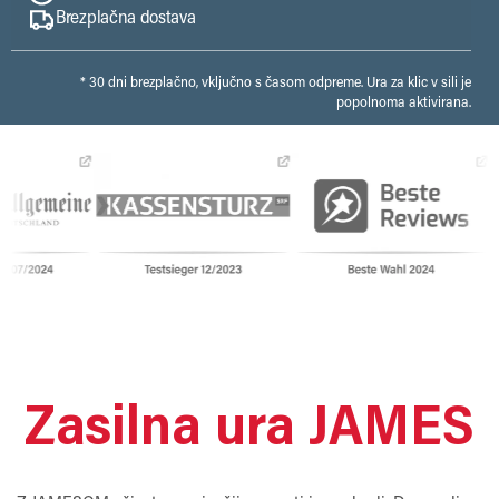
Brezplačna dostava
* 30 dni brezplačno, vključno s časom odpreme. Ura za klic v sili je
popolnoma aktivirana.
Zasilna ura JAMES