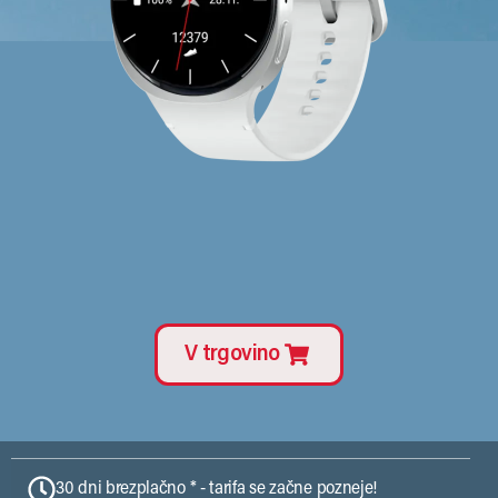
V trgovino
30 dni brezplačno * - tarifa se začne pozneje!