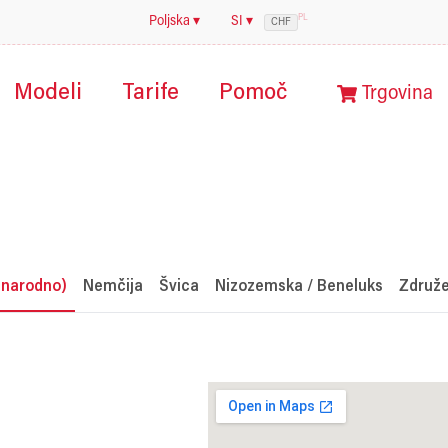
PL
Poljska ▾
SI ▾
CHF
Modeli
Tarife
Pomoč
Trgovina
dnarodno)
Nemčija
Švica
Nizozemska / Beneluks
Združe