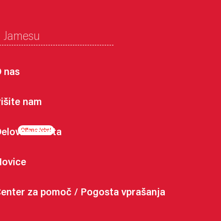
o Jamesu
 nas
išite nam
elovna mesta
ovice
enter za pomoč / Pogosta vprašanja