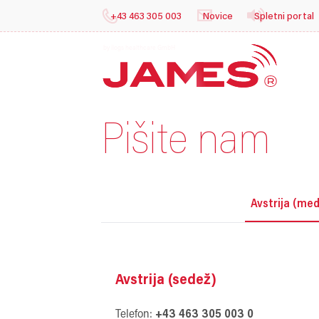
+43 463 305 003
Novice
Spletni portal
b
Pišite nam
Avstrija (me
Avstrija (sedež)
Telefon:
+43 463 305 003 0