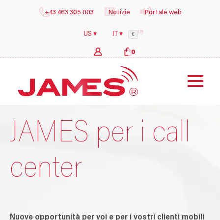
+43 463 305 003
Notizie
Portale web
US
US ▾
IT ▾
€
0
b
y
i
l
JAMES per i call
center
Nuove opportunità per voi e per i vostri clienti mobili