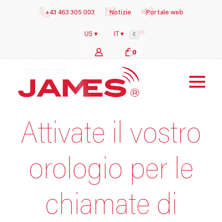
+43 463 305 003
Notizie
Portale web
US
US ▾
IT ▾
€
0
b
y
i
l
Attivate il vostro
orologio per le
chiamate di