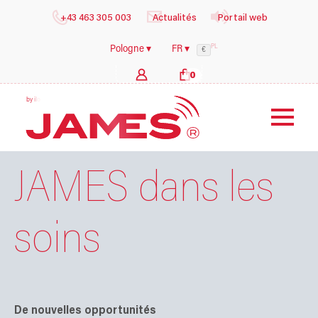
+43 463 305 003
Actualités
Portail web
PL
Pologne ▾
FR ▾
€
0
b
y
i
l
o
g
s
h
e
a
l
t
h
c
JAMES dans les
soins
De nouvelles opportunités