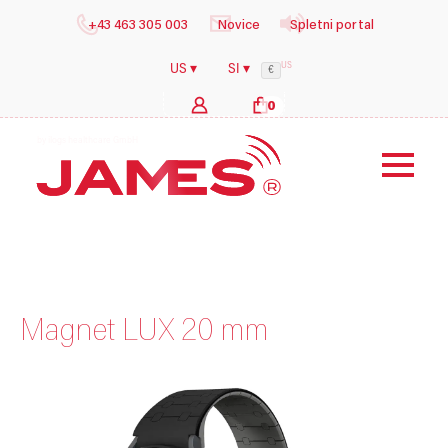
+43 463 305 003
Novice
Spletni portal
US
US ▾
SI ▾
€
0
b
y
i
l
o
g
s
h
e
a
l
t
h
c
a
r
e
G
m
b
H
Magnet LUX 20 mm