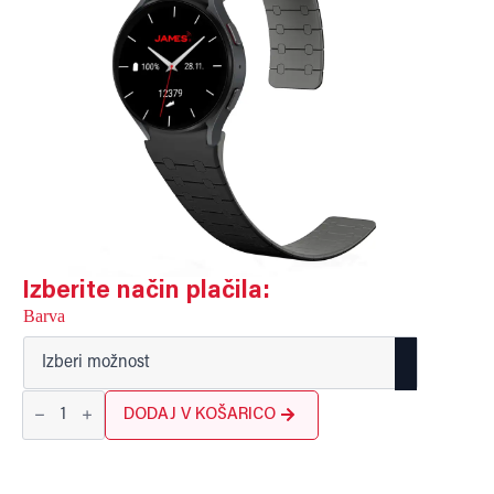
Izberite način plačila:
Barva
Magnet
LUX
DODAJ V KOŠARICO
20mm
količina