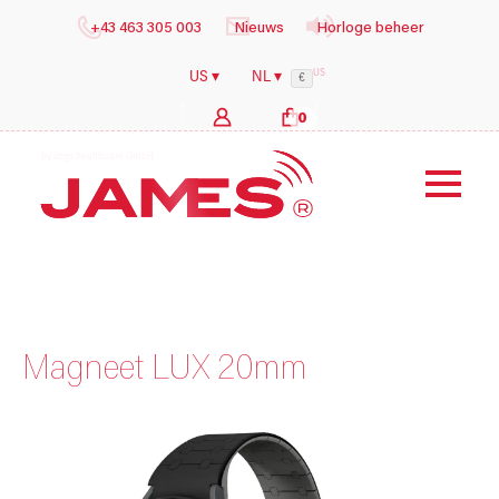
+43 463 305 003
Nieuws
Horloge beheer
US
US ▾
NL ▾
€
0
b
y
i
l
o
g
s
h
e
a
l
t
h
c
a
r
e
G
m
b
H
Magneet LUX 20mm