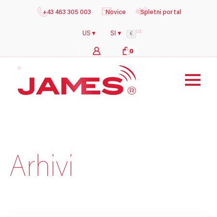
+43 463 305 003
Novice
Spletni portal
US
US ▾
SI ▾
€
0
b
y
i
l
o
g
s
h
e
Arhivi