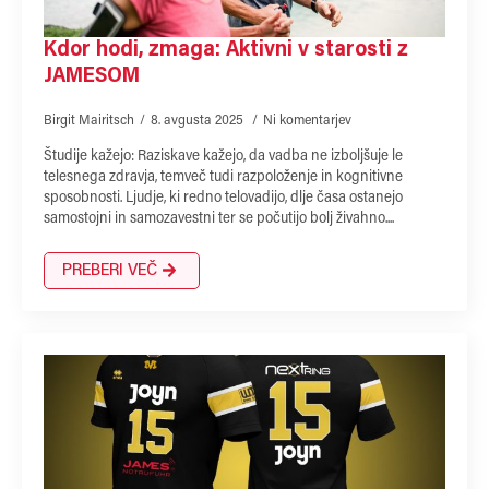
Kdor hodi, zmaga: Aktivni v starosti z
JAMESOM
Birgit Mairitsch
8. avgusta 2025
Ni komentarjev
Študije kažejo: Raziskave kažejo, da vadba ne izboljšuje le
telesnega zdravja, temveč tudi razpoloženje in kognitivne
sposobnosti. Ljudje, ki redno telovadijo, dlje časa ostanejo
samostojni in samozavestni ter se počutijo bolj živahno....
PREBERI VEČ