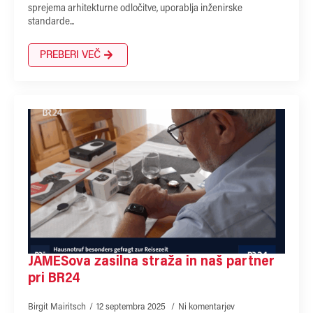
sprejema arhitekturne odločitve, uporablja inženirske
standarde...
PREBERI VEČ
JAMESova zasilna straža in naš partner
pri BR24
Birgit Mairitsch
12 septembra 2025
Ni komentarjev