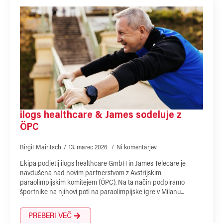
ilogs healthcare & James sodeluje z
ÖPC
Birgit Mairitsch
13. marec 2026
Ni komentarjev
Ekipa podjetij ilogs healthcare GmbH in James Telecare je
navdušena nad novim partnerstvom z Avstrijskim
paraolimpijskim komitejem (ÖPC). Na ta način podpiramo
športnike na njihovi poti na paraolimpijske igre v Milanu...
PREBERI VEČ