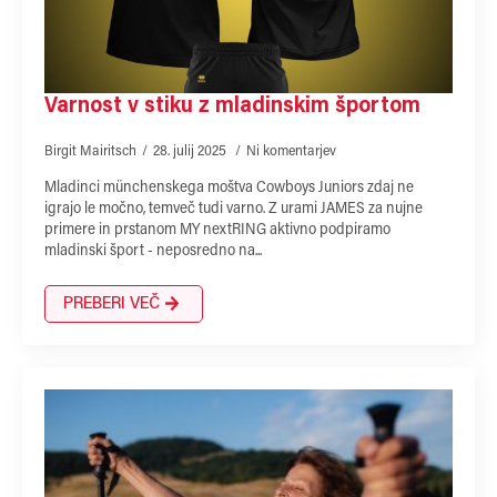
Varnost v stiku z mladinskim športom
Birgit Mairitsch
28. julij 2025
Ni komentarjev
Mladinci münchenskega moštva Cowboys Juniors zdaj ne
igrajo le močno, temveč tudi varno. Z urami JAMES za nujne
primere in prstanom MY nextRING aktivno podpiramo
mladinski šport - neposredno na...
PREBERI VEČ