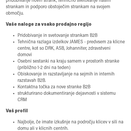
pridobivanje novih strank, tehnično svetovanje našim
strankam in podporo obstoječim strankam na svojem
območju.
Vaše naloge za vsako prodajno regijo
Pridobivanje in svetovanje strankam B2B
Tehnična razlaga izdelkov JAMES - predvsem za klicne
centre, kot so DRK, ASB, Johanniter, zdravstveni
domovi
Osebni sestanki na kraju samem v prostorih stranke
(približno 1-2 dni na teden)
Obiskovanje in razstavljanje na sejmih in internih
razstavah B2B.
Kontaktna točka za nove stranke B2B
strukturirano dokumentiranje dejavnosti v sistemu
CRM
Vaš profil
Najbolje, če imate izkušnje na področju klicev v sili na
domu ali v klicnih centrih.