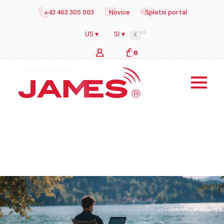
+43 463 305 003
Novice
Spletni portal
US
US ▾
SI ▾
€
0
b