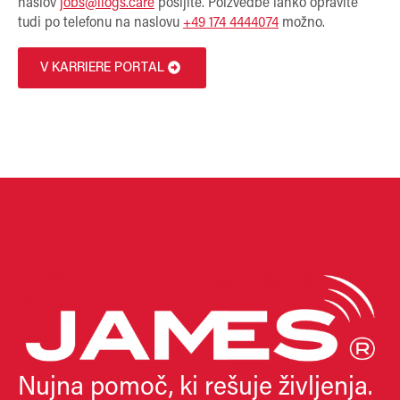
naslov
jobs@ilogs.care
pošljite. Poizvedbe lahko opravite
tudi po telefonu na naslovu
+49 174 4444074
možno.
V KARRIERE PORTAL
Nujna pomoč, ki rešuje življenja.