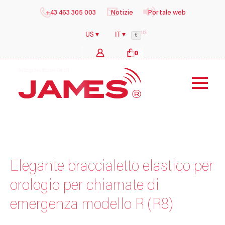
+43 463 305 003
Notizie
Portale web
US
US ▾
IT ▾
€
0
Elegante braccialetto elastico per
orologio per chiamate di
emergenza modello R (R8)