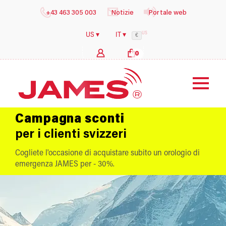
+43 463 305 003
Notizie
Portale web
US
US ▾
IT ▾
€
0
b
y
i
Campagna sconti
per i clienti svizzeri
Cogliete l'occasione di acquistare subito un orologio di
emergenza JAMES per - 30%.