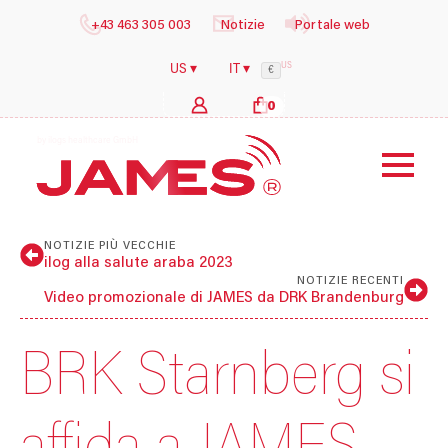
+43 463 305 003
Notizie
Portale web
US
US ▾
IT ▾
€
0
b
y
i
l
o
g
s
h
e
a
l
t
h
c
a
r
e
G
m
b
H
NOTIZIE PIÙ VECCHIE
ilog alla salute araba 2023
NOTIZIE RECENTI
Video promozionale di JAMES da DRK Brandenburg
BRK Starnberg si