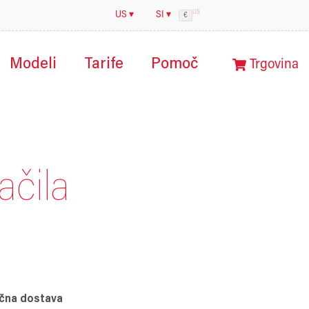
US
US ▾
SI ▾
€
Modeli
Tarife
Pomoč
Trgovina
ačila
čna dostava