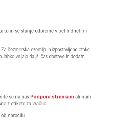
ni tako in se stanje odpreme v petih dneh ni
o. Za čezmorska ozemlja in izpostavljene otoke,
 lahko veljajo daljši čas dostave in dodatni
nite se na naš
Podpora strankam
ali nam
čno z etiketo za vračilo.
 ob naročilu.