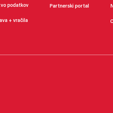
tvo podatkov
Partnerski portal
N
ava + vračila
C