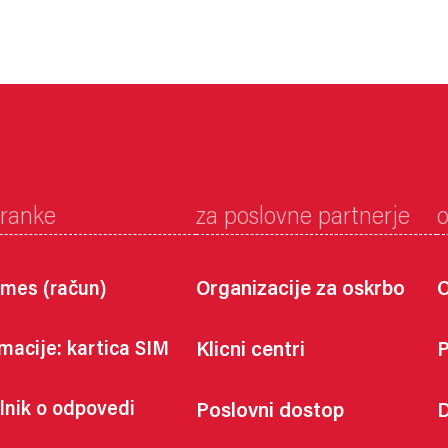
tranke
za poslovne partnerje
mes (račun)
Organizacije za oskrbo
O
macije: kartica SIM
Klicni centri
P
lnik o odpovedi
Poslovni dostop
D