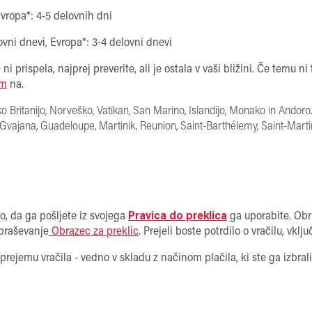
Evropa*: 4-5 delovnih dni
lovni dnevi, Evropa*: 3-4 delovni dnevi
 ni prispela, najprej preverite, ali je ostala v vaši bližini. Če temu 
am
na.
iko Britanijo, Norveško, Vatikan, San Marino, Islandijo, Monako in Andor
 Gvajana, Guadeloupe, Martinik, Reunion, Saint-Barthélemy, Saint-Martin,
o, da ga pošljete iz svojega
Pravica do preklica
ga uporabite. Obr
vpraševanje
Obrazec za preklic
. Prejeli boste potrdilo o vračilu, vklju
jemu vračila - vedno v skladu z načinom plačila, ki ste ga izbrali