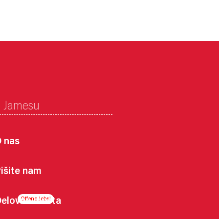
o Jamesu
 nas
išite nam
elovna mesta