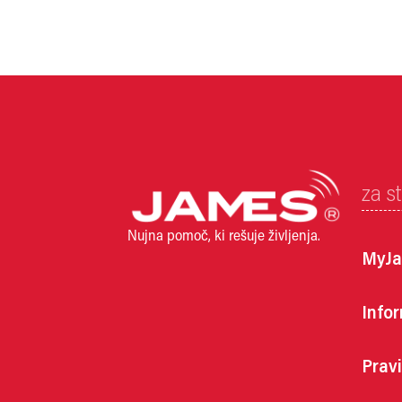
za s
Nujna pomoč, ki rešuje življenja.
MyJa
Infor
Pravi