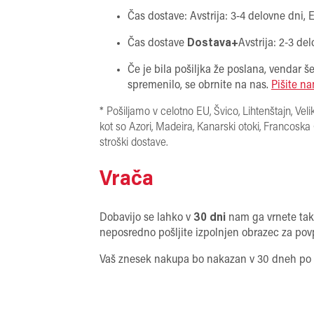
Čas dostave: Avstrija: 3-4 delovne dni, 
Čas dostave
Dostava+
Avstrija: 2-3 de
Če je bila pošiljka že poslana, vendar še
spremenilo, se obrnite na nas.
Pišite n
* Pošiljamo v celotno EU, Švico, Lihtenštajn, Vel
kot so Azori, Madeira, Kanarski otoki, Francoska
stroški dostave.
Vrača
Dobavijo se lahko v
30 dni
nam ga vrnete tak
neposredno pošljite izpolnjen obrazec za po
Vaš znesek nakupa bo nakazan v 30 dneh po pre