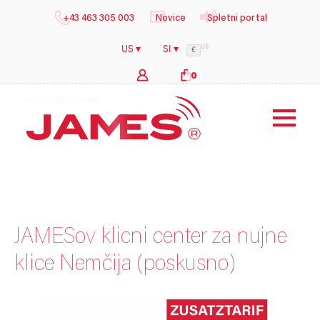
+43 463 305 003
Novice
Spletni portal
US
US ▾
SI ▾
€
0
b
y
JAMESov klicni center za nujne
klice Nemčija (poskusno)