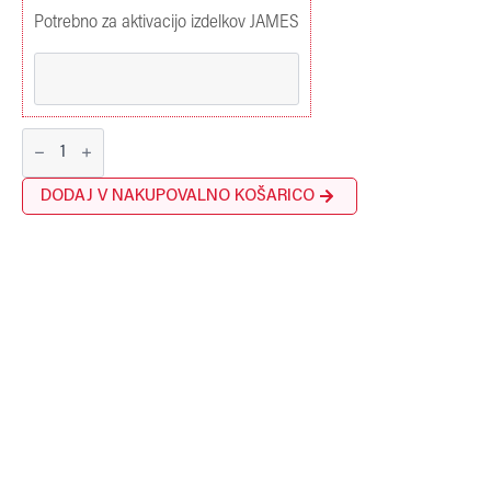
Potrebno za aktivacijo izdelkov JAMES
JAMES
Notrufzentrale
Deutschland
(Trial)
DODAJ V NAKUPOVALNO KOŠARICO
količina