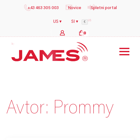
+43 463 305 003
Novice
Spletni portal
US
US ▾
SI ▾
€
0
b
y
i
l
o
g
s
h
e
Avtor:
Prommy