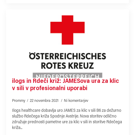
ilogs in Rdeči križ: JAMESova ura za klic
v sili v profesionalni uporabi
Prommy
22 novembra 2021
Ni komentarjev
Ilogs healthcare dobavlja uro JAMES za klic v sili B6 za dežurno
službo Rdečega križa Spodnje Avstrije. Nova storitev odlično
združuje prednosti pametne ure za klic v sili in storitve Rdečega
križa...