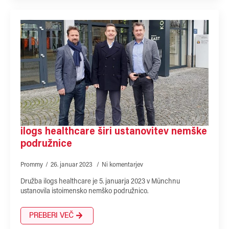
ilogs healthcare širi ustanovitev nemške
podružnice
Prommy
26. januar 2023
Ni komentarjev
Družba ilogs healthcare je 5. januarja 2023 v Münchnu
ustanovila istoimensko nemško podružnico.
PREBERI VEČ