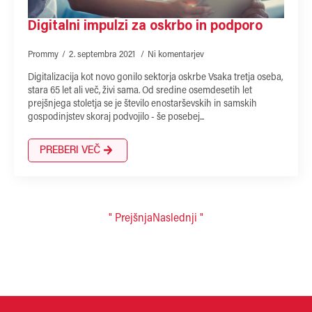
Digitalni impulzi za oskrbo in podporo
Prommy
2. septembra 2021
Ni komentarjev
Digitalizacija kot novo gonilo sektorja oskrbe Vsaka tretja oseba,
stara 65 let ali več, živi sama. Od sredine osemdesetih let
prejšnjega stoletja se je število enostarševskih in samskih
gospodinjstev skoraj podvojilo - še posebej...
PREBERI VEČ
" Prejšnja
Naslednji "