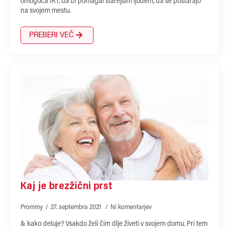
omogoča IKT, da bi pomagal starejšim ljudem, da se postarajo
na svojem mestu.
PREBERI VEČ
Kaj je brezžični prst
Prommy
27. septembra 2021
Ni komentarjev
& kako deluje? Vsakdo želi čim dlje živeti v svojem domu. Pri tem