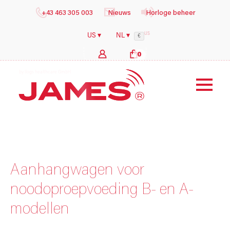
+43 463 305 003
Nieuws
Horloge beheer
US
US ▾
NL ▾
€
0
b
y
i
l
o
g
s
h
e
a
l
t
h
c
a
r
e
G
m
b
H
Aanhangwagen voor
noodoproepvoeding B- en A-
modellen