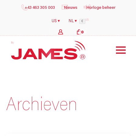
+43 463 305 003
Nieuws
Horloge beheer
US
US ▾
NL ▾
€
0
b
y
i
l
o
g
s
h
e
Archieven