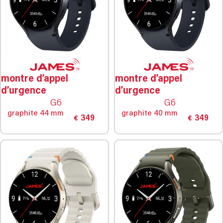
montre d’appel
montre d’appel
d’urgence
d’urgence
G6
G6
graphite 44 mm
graphite 40 mm
349
349
€
€