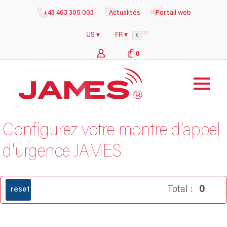
+43 463 305 003
Actualités
Portail web
US
US ▾
FR ▾
€
0
b
Configurez votre montre d'appel
d'urgence JAMES
Total :
0
reset