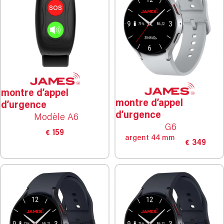
montre d’appel
montre d’appel
d’urgence
d’urgence
Modèle A6
G6
159
€
argent 44 mm
349
€